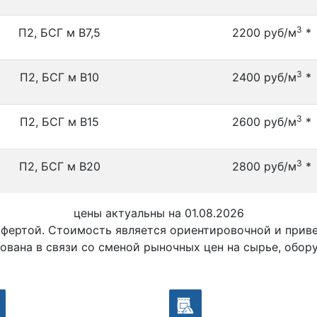
3
П2, БСГ м В7,5
2200 руб/м
*
3
П2, БСГ м В10
2400 руб/м
*
3
П2, БСГ м В15
2600 руб/м
*
3
П2, БСГ м В20
2800 руб/м
*
цены актуальны на 01.08.2026
офертой. Стоимость является ориентировочной и при
ована в связи со сменой рыночных цен на сырье, обор