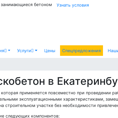
и занимающиеся бетоном
Узнать условия
ия
Услуги
Цены
Спецпредложения
Наши
скобетон в Екатеринбу
, которая применяется повсеместно при проведении ра
ительными эксплуатационными характеристиками, заме
на строительном участке без необходимости привлече
ие следующих компонентов: