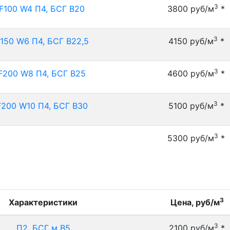
3
F100 W4 П4, БСГ В20
3800 руб/м
*
3
150 W6 П4, БСГ В22,5
4150 руб/м
*
3
F200 W8 П4, БСГ В25
4600 руб/м
*
3
F200 W10 П4, БСГ В30
5100 руб/м
*
3
5300 руб/м
*
3
Характеристики
Цена, руб/м
3
П2, БСГ м В5
2100 руб/м
*