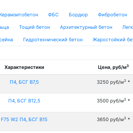
Керамзитобетон
ФБС
Бордюр
Фибробетон
льца
Тощий бетон
Архитектурный бетон
Легк
сейна
Гидротехнический бетон
Жаростойкий бе
3
Характеристики
Цена, руб/м
3
П4, БСГ В7,5
3250 руб/м
*
3
П4, БСГ В12,5
3500 руб/м
*
3
F75 W2 П4, БСГ В15
3650 руб/м
*