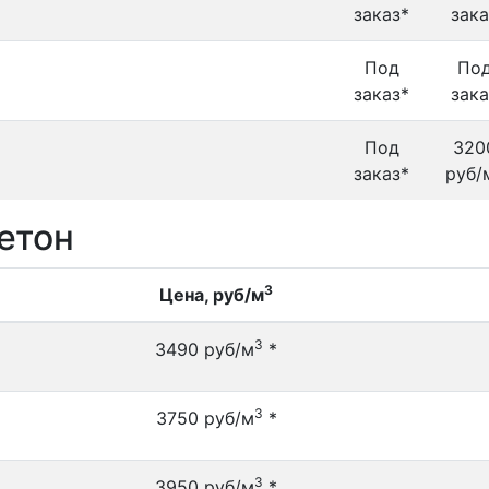
заказ*
зака
Под
По
заказ*
зака
Под
320
заказ*
руб/
етон
3
Цена, руб/м
3
3490 руб/м
*
3
3750 руб/м
*
3
3950 руб/м
*