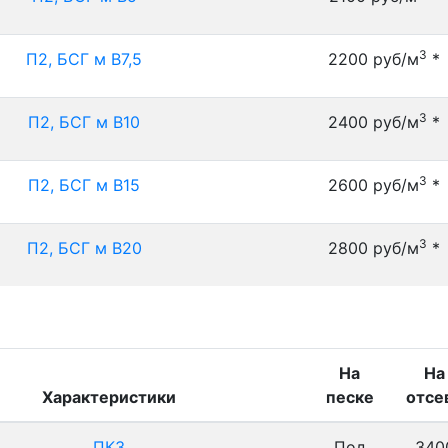
3
П2, БСГ м В7,5
2200 руб/м
*
3
П2, БСГ м В10
2400 руб/м
*
3
П2, БСГ м В15
2600 руб/м
*
3
П2, БСГ м В20
2800 руб/м
*
На
На
Характеристики
песке
отсе
ПК3
Под
340